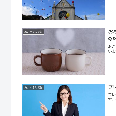
お
ぬいぐるみ電報
Q
おさ
いま
フ
ぬいぐるみ電報
フレ
す。