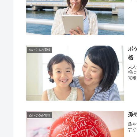
ポ
ぬいぐるみ電報
格
大人
報に
電報
孫
ぬいぐるみ電報
孫や
すぐ