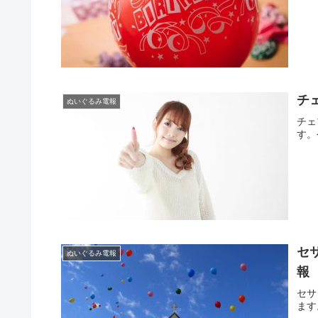
チ
ぬいぐるみ電報
チェ
す。
セ
ぬいぐるみ電報
報
セサ
ます