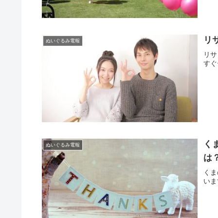
リ
ぬいぐるみ電報
リサ
すぐ
く
ぬいぐるみ電報
は
くま
いま