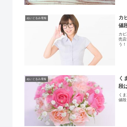
カ
ぬいぐるみ電報
値
カピ
売店
う！
く
ぬいぐるみ電報
段
くま
値段