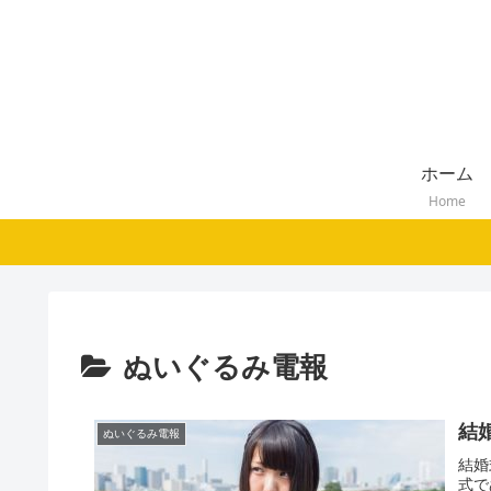
ホーム
Home
ぬいぐるみ電報
結
ぬいぐるみ電報
結婚
式で