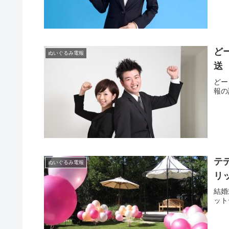
ど
ぬいぐるみ電報
送
どー
報の
テ
ぬいぐるみ電報
リ
結婚
ット