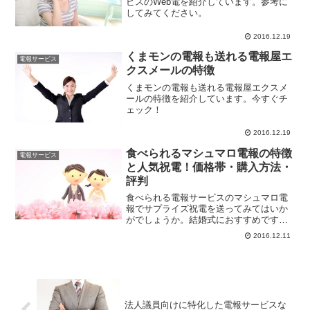
ビスのWeb電を紹介しています。参考に
してみてください。
2016.12.19
くまモンの電報も送れる電報屋エ
電報サービス
クスメールの特徴
くまモンの電報も送れる電報屋エクスメ
ールの特徴を紹介しています。今すぐチ
ェック！
2016.12.19
食べられるマシュマロ電報の特徴
電報サービス
と人気祝電！価格帯・購入方法・
評判
食べられる電報サービスのマシュマロ電
報でサプライズ祝電を送ってみてはいか
がでしょうか。結婚式におすすめです。
SNS映えするかわいいマシュマロの電報
2016.12.11
でお祝いの気持ちを贈りましょう！
法人議員向けに特化した電報サービスな